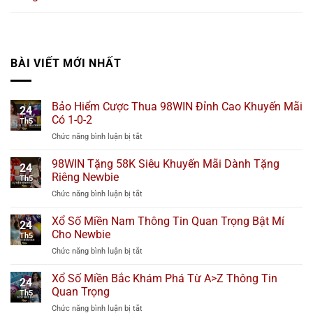
BÀI VIẾT MỚI NHẤT
Bảo Hiểm Cược Thua 98WIN Đỉnh Cao Khuyến Mãi
24
Có 1-0-2
Th5
ở
Chức năng bình luận bị tắt
Bảo
Hiểm
98WIN Tặng 58K Siêu Khuyến Mãi Dành Tặng
24
Cược
Riêng Newbie
Th5
Thua
ở
Chức năng bình luận bị tắt
98WIN
98WIN
Đỉnh
Tặng
Xổ Số Miền Nam Thông Tin Quan Trọng Bật Mí
Cao
24
58K
Khuyến
Cho Newbie
Th5
Siêu
Mãi
ở
Chức năng bình luận bị tắt
Khuyến
Có
Xổ
Mãi
1-
Số
Xổ Số Miền Bắc Khám Phá Từ A>Z Thông Tin
Dành
0-
24
Miền
Tặng
Quan Trọng
2
Th5
Nam
Riêng
ở
Chức năng bình luận bị tắt
Thông
Newbie