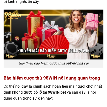
trí lành mạnh, tin cậy.
Giới thiệu bảo hiểm cược thua 98WIN nhà cái
Bảo hiểm cược thủ 98WIN nội dung quan trọng
Có thể nói đây là chính sách hoàn tiền mà người chơi nhất
định không được bỏ lỡ tại
98WIN bet
và sau đây là nội
dung quan trọng sự kiện này: