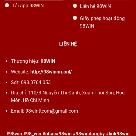
Tải app 98WIN
Liên hệ 98WIN
Giấy phép hoạt động
98WIN
LIÊN HỆ
Thương hiệu:
98WIN
Website:
http://98winnn.onl/
Sđt:
098.3764.053
Địa chỉ:
110/3 Nguyễn Thị Đành, Xuân Thới Sơn, Hóc
Môn, Hồ Chí Minh
Email:
98winttcom@gmail.com
#98win #98_win #nhaca98win #98windangky #link98win