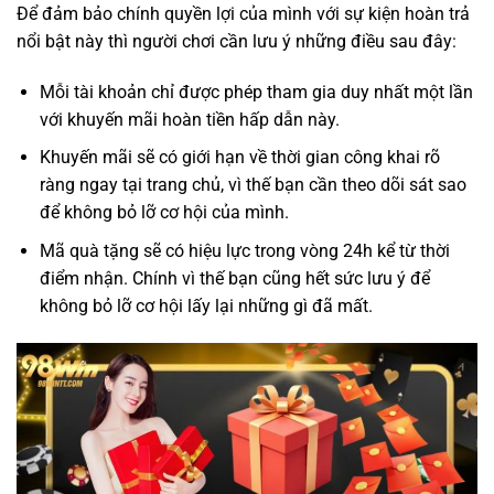
Để đảm bảo chính quyền lợi của mình với sự kiện hoàn trả
nổi bật này thì người chơi cần lưu ý những điều sau đây:
Mỗi tài khoản chỉ được phép tham gia duy nhất một lần
với khuyến mãi hoàn tiền hấp dẫn này.
Khuyến mãi sẽ có giới hạn về thời gian công khai rõ
ràng ngay tại trang chủ, vì thế bạn cần theo dõi sát sao
để không bỏ lỡ cơ hội của mình.
Mã quà tặng sẽ có hiệu lực trong vòng 24h kể từ thời
điểm nhận. Chính vì thế bạn cũng hết sức lưu ý để
không bỏ lỡ cơ hội lấy lại những gì đã mất.