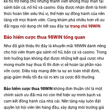
kế hỗ trợ riêng cho những thành viên không may mắn tại
sảnh bắn cá, nổ hũ và casino. Đây được nhận định là hình
thức hoàn tiền siêu thú vị, thể hiện sự đồng hành của nền
tảng với mọi thành viên. Cùng khám phá nhiều hơn về ưu
đãi ngay nội dung chi tiết sau đây tại
trang chủ 98WIN
.
Bảo hiểm cược thua 98WIN tổng quan
Như đã giới thiệu thì đây là khuyến mãi 98WIN dành riêng
cho hội viên tham gia sảnh nổ hũ, bắn cá và casino. Trong
tình huống bạn không đạt được những kết quả cược như
mong muốn hay thua lỗ thì đơn vị sẽ hoàn lại phần nào
vốn cược. Điều này mang đến ta sự an toàn nhất định,
giúp giảm thiểu tối đa rủi ro khi cá cược đổi thưởng.
Bảo hiểm cược thua 98WIN
không đơn thuần chỉ là một
chính sách ưu đãi mà nó còn thể hiện sự minh bạch và
cam kết đồng hành của nhà cái. Nền tảng này luôn đặt
quyền lợi hội viên lên hàng đầu, xây dựng môi trường giả