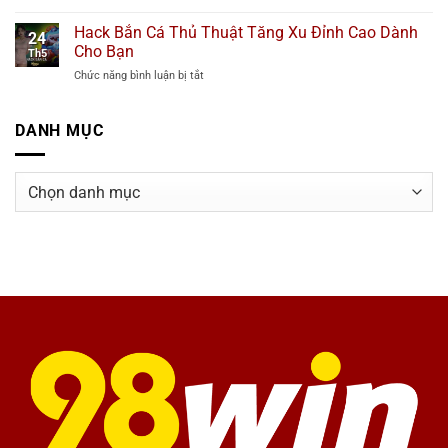
Xổ
Tin
Số
Hack Bắn Cá Thủ Thuật Tăng Xu Đỉnh Cao Dành
Quan
24
Miền
Trọng
Cho Bạn
Th5
Bắc
Bật
ở
Chức năng bình luận bị tắt
Khám
Mí
Hack
Phá
Cho
Bắn
Từ
Newbie
Cá
DANH MỤC
A>Z
Thủ
Thông
Thuật
Tin
Tăng
Quan
DANH
Xu
Trọng
MỤC
Đỉnh
Cao
Dành
Cho
Bạn