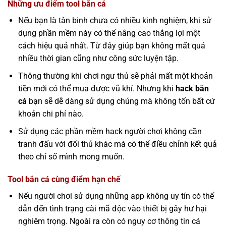
Những ưu điểm tool bắn cá
Nếu bạn là tân binh chưa có nhiều kinh nghiệm, khi sử
dụng phần mềm này có thể nâng cao thắng lợi một
cách hiệu quả nhất. Từ đây giúp bạn không mất quá
nhiều thời gian cũng như công sức luyện tập.
Thông thường khi chơi ngư thủ sẽ phải mất một khoản
tiền mới có thể mua được vũ khí. Nhưng khi
hack bắn
cá
bạn sẽ dễ dàng sử dụng chúng mà không tốn bất cứ
khoản chi phí nào.
Sử dụng các phần mềm hack người chơi không cần
tranh đấu với đối thủ khác mà có thể điều chỉnh kết quả
theo chỉ số mình mong muốn.
Tool bắn cá cùng điểm hạn chế
Nếu người chơi sử dụng những app không uy tín có thể
dẫn đến tình trạng cài mã độc vào thiết bị gây hư hại
nghiêm trọng. Ngoài ra còn có nguy cơ thông tin cá