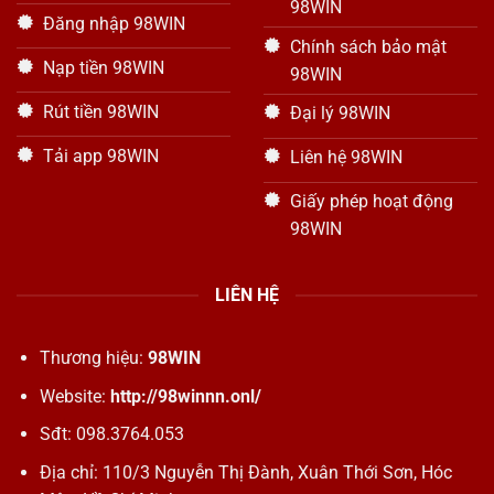
98WIN
Đăng nhập 98WIN
Chính sách bảo mật
Nạp tiền 98WIN
98WIN
Rút tiền 98WIN
Đại lý 98WIN
Tải app 98WIN
Liên hệ 98WIN
Giấy phép hoạt động
98WIN
LIÊN HỆ
Thương hiệu:
98WIN
Website:
http://98winnn.onl/
Sđt:
098.3764.053
Địa chỉ:
110/3 Nguyễn Thị Đành, Xuân Thới Sơn, Hóc