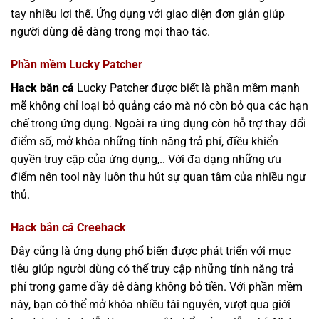
tay nhiều lợi thế. Ứng dụng với giao diện đơn giản giúp
người dùng dễ dàng trong mọi thao tác.
Phần mềm Lucky Patcher
Hack bắn cá
Lucky Patcher được biết là phần mềm mạnh
mẽ không chỉ loại bỏ quảng cáo mà nó còn bỏ qua các hạn
chế trong ứng dụng. Ngoài ra ứng dụng còn hỗ trợ thay đổi
điểm số, mở khóa những tính năng trả phí, điều khiển
quyền truy cập của ứng dụng,.. Với đa dạng những ưu
điểm nên tool này luôn thu hút sự quan tâm của nhiều ngư
thủ.
Hack bắn cá Creehack
Đây cũng là ứng dụng phổ biến được phát triển với mục
tiêu giúp người dùng có thể truy cập những tính năng trả
phí trong game đầy dễ dàng không bỏ tiền. Với phần mềm
này, bạn có thể mở khóa nhiều tài nguyên, vượt qua giới